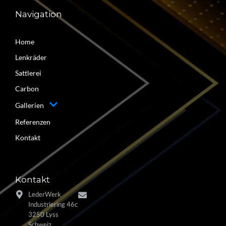
Navigation
Home
Lenkräder
Sattlerei
Carbon
Gallerien
Referenzen
Kontakt
Kontakt
LederWerk
Industriering 46c
3250 Lyss
Schweiz