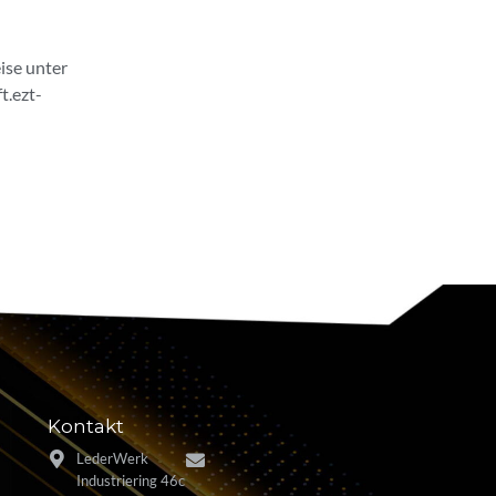
ise unter
t.ezt-
Kontakt
LederWerk
Industriering 46c