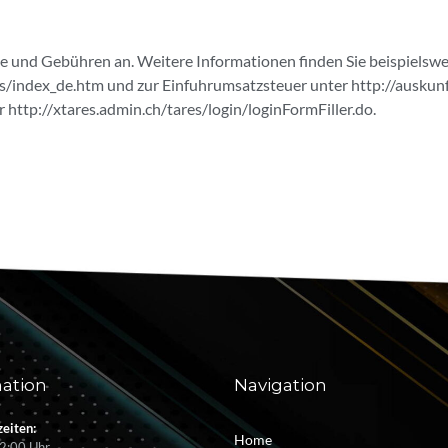
lle und Gebühren an. Weitere Informationen finden Sie beispielswe
/index_de.htm und zur Einfuhrumsatzsteuer unter http://auskunf
 http://xtares.admin.ch/tares/login/loginFormFiller.do.
ation
Navigation
eiten:
Home
2:00 Uhr