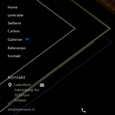
Home
Lenkräder
Sattlerei
Carbon
Gallerien
Referenzen
Kontakt
Kontakt
LederWerk
Industriering 46c
3250 Lyss
Schweiz
info@lederwerk.ch