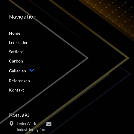
Navigation
Home
Lenkräder
Sattlerei
Carbon
Gallerien
Referenzen
Kontakt
Kontakt
LederWerk
Industriering 46c